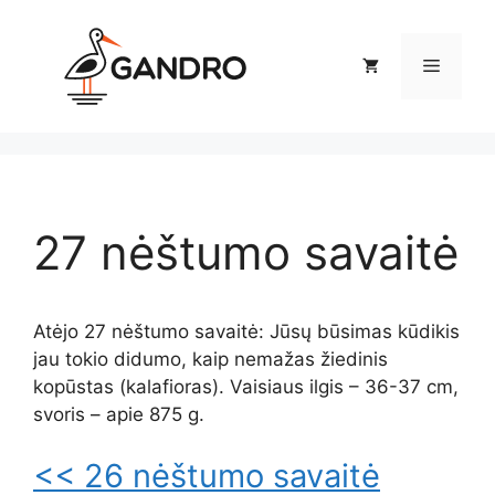
Pereiti
prie
Meniu
turinio
27 nėštumo savaitė
Atėjo 27 nėštumo savaitė: Jūsų būsimas kūdikis
jau tokio didumo, kaip nemažas žiedinis
kopūstas (kalafioras). Vaisiaus ilgis – 36-37 cm,
svoris – apie 875 g.
<< 26 nėštumo savaitė