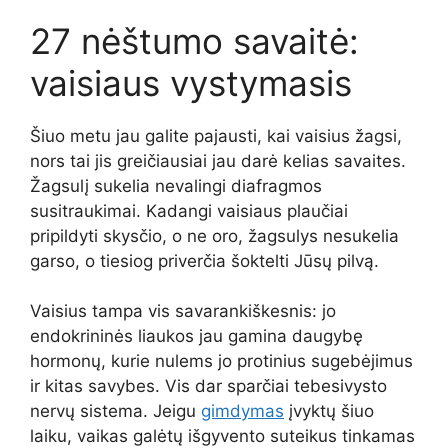
27 nėštumo savaitė:
vaisiaus vystymasis
Šiuo metu jau galite pajausti, kai vaisius žagsi,
nors tai jis greičiausiai jau darė kelias savaites.
Žagsulį sukelia nevalingi diafragmos
susitraukimai. Kadangi vaisiaus plaučiai
pripildyti skysčio, o ne oro, žagsulys nesukelia
garso, o tiesiog priverčia šoktelti Jūsų pilvą.
Vaisius tampa vis savarankiškesnis: jo
endokrininės liaukos jau gamina daugybę
hormonų, kurie nulems jo protinius sugebėjimus
ir kitas savybes. Vis dar sparčiai tebesivysto
nervų sistema. Jeigu
gimdymas
įvyktų šiuo
laiku, vaikas galėtų išgyvento suteikus tinkamas