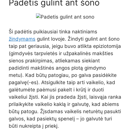
Padėtis gulint ant šono
Ši padėtis puikiausiai tinka naktiniams
žindymams
gulint lovoje. Žindyti gulint ant šono
taip pat geriausia, jeigu buvo atlikta epiziotomija
(gimdyvės tarpvietės ir užpakalinės makšties
sienos prakirpimas, atliekamas siekiant
padidinti makštinės angos plotą gimdymo
metu). Kad būtų patogiau, po galva pasidėkite
pagalvę(-es). Atsigulkite taip arti vaikelio, kad
galėtumėte paėmusi pakelt i krūtį ir duoti
vaikeliui žįsti. Kai jis pradeda žįsti, laisvąja ranka
prilaikykite vaikelio kaklą ir galvutę, kad abiems
būtų patogu. Žįsdamas vaikelis neturėtų pasukti
galvos, kad pasiektų spenelį – jo galvutė turi
būti nukreipta į priekį.