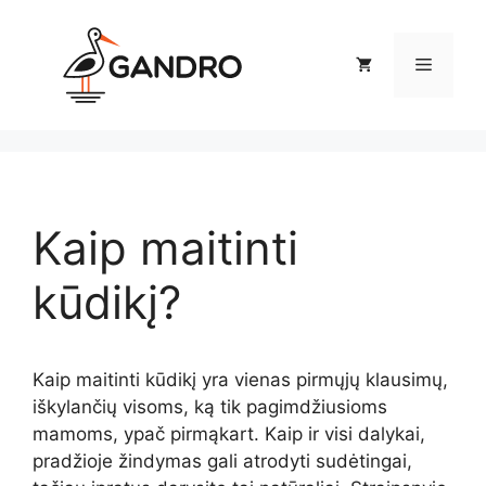
Pereiti
prie
Meniu
turinio
Kaip maitinti
kūdikį?
Kaip maitinti kūdikį yra vienas pirmųjų klausimų,
iškylančių visoms, ką tik pagimdžiusioms
mamoms, ypač pirmąkart. Kaip ir visi dalykai,
pradžioje žindymas gali atrodyti sudėtingai,