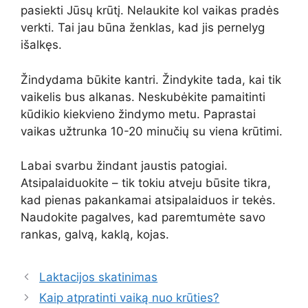
pasiekti Jūsų krūtį. Nelaukite kol vaikas pradės
verkti. Tai jau būna ženklas, kad jis pernelyg
išalkęs.
Žindydama būkite kantri. Žindykite tada, kai tik
vaikelis bus alkanas. Neskubėkite pamaitinti
kūdikio kiekvieno žindymo metu. Paprastai
vaikas užtrunka 10-20 minučių su viena krūtimi.
Labai svarbu žindant jaustis patogiai.
Atsipalaiduokite – tik tokiu atveju būsite tikra,
kad pienas pakankamai atsipalaiduos ir tekės.
Naudokite pagalves, kad paremtumėte savo
rankas, galvą, kaklą, kojas.
Laktacijos skatinimas
Kaip atpratinti vaiką nuo krūties?