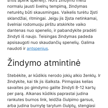
sritis aplink spenelį). Nors žindymo metu
normalu jausti švelnų tempimą, žindymas
neturėtų būti skausmingas. Vaikelis turėtu žįsti
sklandžiai, ritmingai. Jeigu jis žįsta netinkamai,
švelniai rodomuoju pirštu atskirkite vaiko
dantenas nuo spenelio, ir pabandykite pradėti
žindyti iš naujo. Teisingas žindymas padeda
apsisaugoti nuo skaudančių spenelių. Galima
naudoti ir
antspenius
.
Žindymo atmintinė
Stebėkite, ar kūdikis nerodo jokių alkio ženklų. Ir
žindykite, kai tik jis išalksta. Pirmąsias kelias
savaites po gimdymo galite žindyti 8-12 kartų
per parą. Alkanas kūdikis paprastai judina
rankutes burnos link, leidžia čiulpimo garsus,
arba judina burnytę tarytum čiulptų, stengiasi