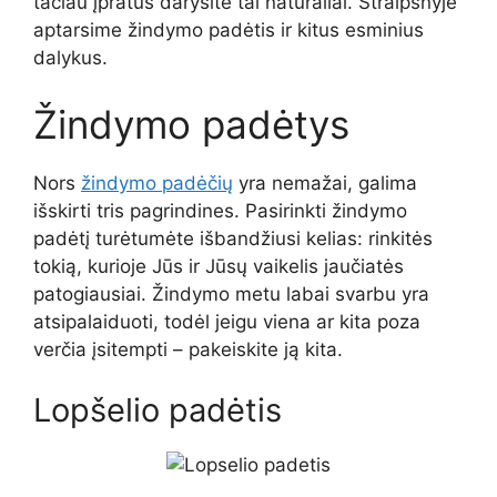
tačiau įpratus darysite tai natūraliai. Straipsnyje
aptarsime žindymo padėtis ir kitus esminius
dalykus.
Žindymo padėtys
Nors
žindymo padėčių
yra nemažai, galima
išskirti tris pagrindines. Pasirinkti žindymo
padėtį turėtumėte išbandžiusi kelias: rinkitės
tokią, kurioje Jūs ir Jūsų vaikelis jaučiatės
patogiausiai. Žindymo metu labai svarbu yra
atsipalaiduoti, todėl jeigu viena ar kita poza
verčia įsitempti – pakeiskite ją kita.
Lopšelio padėtis