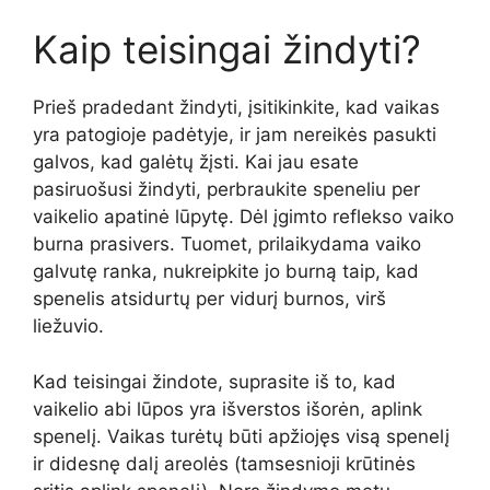
Kaip teisingai žindyti?
Prieš pradedant žindyti, įsitikinkite, kad vaikas
yra patogioje padėtyje, ir jam nereikės pasukti
galvos, kad galėtų žįsti. Kai jau esate
pasiruošusi žindyti, perbraukite speneliu per
vaikelio apatinė lūpytę. Dėl įgimto reflekso vaiko
burna prasivers. Tuomet, prilaikydama vaiko
galvutę ranka, nukreipkite jo burną taip, kad
spenelis atsidurtų per vidurį burnos, virš
liežuvio.
Kad teisingai žindote, suprasite iš to, kad
vaikelio abi lūpos yra išverstos išorėn, aplink
spenelį. Vaikas turėtų būti apžiojęs visą spenelį
ir didesnę dalį areolės (tamsesnioji krūtinės