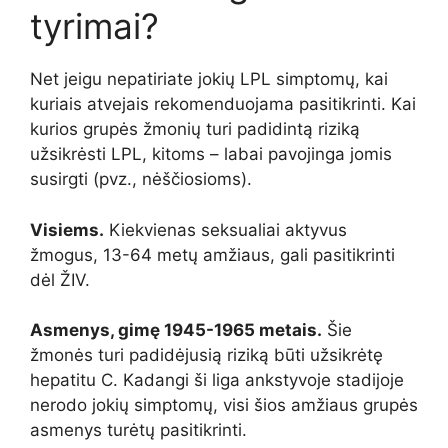
tyrimai?
Net jeigu nepatiriate jokių LPL simptomų, kai
kuriais atvejais rekomenduojama pasitikrinti. Kai
kurios grupės žmonių turi padidintą riziką
užsikrėsti LPL, kitoms – labai pavojinga jomis
susirgti (pvz., nėščiosioms).
Visiems.
Kiekvienas seksualiai aktyvus
žmogus, 13-64 metų amžiaus, gali pasitikrinti
dėl ŽIV.
Asmenys, gimę 1945-1965 metais.
Šie
žmonės turi padidėjusią riziką būti užsikrėtę
hepatitu C. Kadangi ši liga ankstyvoje stadijoje
nerodo jokių simptomų, visi šios amžiaus grupės
asmenys turėtų pasitikrinti.