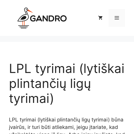
Pereiti
prie
Meniu
turinio
LPL tyrimai (lytiškai
plintančių ligų
tyrimai)
LPL tyrimai (lytiškai plintančių ligų tyrimai) būna
įvairūs, ir turi būti atliekami, jeigu įtariate, kad