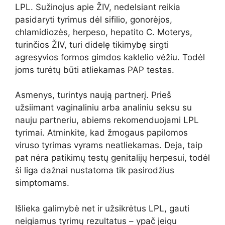
LPL. Sužinojus apie ŽIV, nedelsiant reikia
pasidaryti tyrimus dėl sifilio, gonorėjos,
chlamidiozės, herpeso, hepatito C. Moterys,
turinčios ŽIV, turi didelę tikimybę sirgti
agresyvios formos gimdos kaklelio vėžiu. Todėl
joms turėtų būti atliekamas PAP testas.
Asmenys, turintys naują partnerį. Prieš
užsiimant vaginaliniu arba analiniu seksu su
nauju partneriu, abiems rekomenduojami LPL
tyrimai. Atminkite, kad žmogaus papilomos
viruso tyrimas vyrams neatliekamas. Deja, taip
pat nėra patikimų testų genitalijų herpesui, todėl
ši liga dažnai nustatoma tik pasirodžius
simptomams.
Išlieka galimybė net ir užsikrėtus LPL, gauti
neigiamus tyrimų rezultatus – ypač jeigu