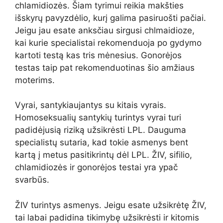
chlamidiozės. Šiam tyrimui reikia makšties
išskyrų pavyzdėlio, kurį galima pasiruošti pačiai.
Jeigu jau esate anksčiau sirgusi chlmaidioze,
kai kurie specialistai rekomenduoja po gydymo
kartoti testą kas tris mėnesius. Gonorėjos
testas taip pat rekomenduotinas šio amžiaus
moterims.
Vyrai, santykiaujantys su kitais vyrais.
Homoseksualių santykių turintys vyrai turi
padidėjusią riziką užsikrėsti LPL. Dauguma
specialistų sutaria, kad tokie asmenys bent
kartą į metus pasitikrintų dėl LPL. ŽIV, sifilio,
chlamidiozės ir gonorėjos testai yra ypač
svarbūs.
ŽIV turintys asmenys. Jeigu esate užsikrėtę ŽIV,
tai labai padidina tikimybę užsikrėsti ir kitomis