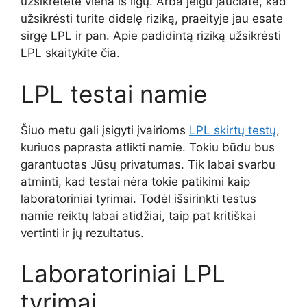
užsikrėtėte viena iš ligų. Arba jeigu jaučiate, kad
užsikrėsti turite didelę riziką, praeityje jau esate
sirgę LPL ir pan. Apie padidintą riziką užsikrėsti
LPL skaitykite čia.
LPL testai namie
Šiuo metu gali įsigyti įvairioms
LPL skirtų testų
,
kuriuos paprasta atlikti namie. Tokiu būdu bus
garantuotas Jūsų privatumas. Tik labai svarbu
atminti, kad testai nėra tokie patikimi kaip
laboratoriniai tyrimai. Todėl išsirinkti testus
namie reiktų labai atidžiai, taip pat kritiškai
vertinti ir jų rezultatus.
Laboratoriniai LPL
tyrimai