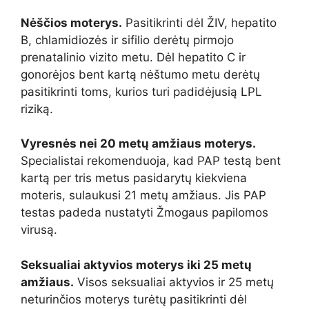
Nėščios moterys.
Pasitikrinti dėl ŽIV, hepatito
B, chlamidiozės ir sifilio derėtų pirmojo
prenatalinio vizito metu. Dėl hepatito C ir
gonorėjos bent kartą nėštumo metu derėtų
pasitikrinti toms, kurios turi padidėjusią LPL
riziką.
Vyresnės nei 20 metų amžiaus moterys.
Specialistai rekomenduoja, kad PAP testą bent
kartą per tris metus pasidarytų kiekviena
moteris, sulaukusi 21 metų amžiaus. Jis PAP
testas padeda nustatyti Žmogaus papilomos
virusą.
Seksualiai aktyvios moterys iki 25 metų
amžiaus.
Visos seksualiai aktyvios ir 25 metų
neturinčios moterys turėtų pasitikrinti dėl