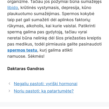
organizme. Tačiau jos požymiai būna sumažėjęs
libido
, krūtinės vystymasis, depresija, kūno
plaukuotumo sumažėjimas. Spermos kokybė
taip pat gali sumažėti dėl aplinkos faktorių:
rūkymas, alkoholis, kai kurie vaistai. Patikrinti
spermą galima pas gydytoją, tačiau vyrai
neretai būna nelinkę dėl šios priežasties kreiptis
pas medikus, todėl pirmiausia galite pasinaudoti
spermos testu
, kurį galima atlikti
namuose. Sėkmės!
Daktaras Gandras
Negaliu pastoti: vyriški hormonai
Noriu pastoti: ką patartumėte?