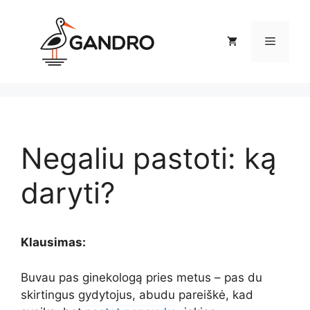
Pereiti
prie
Meniu
turinio
Negaliu pastoti: ką
daryti?
Klausimas:
Buvau pas ginekologą pries metus – pas du
skirtingus gydytojus, abudu pareiškė, kad