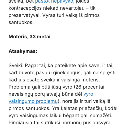
sveika, bet
pastot nepavyko
, jokios
kontracepcijos niekad nevartojau – tik
prezervatyvai. Vyras turi vaiką iš pirmos
santuokos.
Moteris, 33 metai
Atsakymas:
Sveiki. Pagal tai, ką pateikėte apie save, ir tai,
kad buvote pas du ginekologus, galima spręsti,
kad jūs esate sveika ir vaisinga moteris.
Problema gali būti jūsų vyro (26 procentai
nevaisingų porų atvejų būna dėl
vyro
vaisingumo problemų
), nors jis ir turi vaiką iš
pirmos santuokos. Yra keletas priežasčių, kodėl
vyro vaisingumas laikui bėgant gali sumažėti.
Pirmiausia tai sutrikusi hormonų pusiausvyra