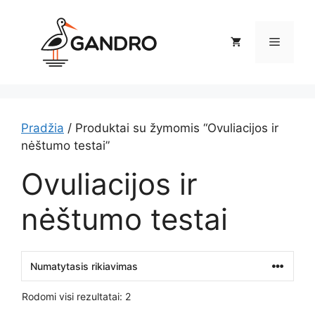
Pereiti
prie
Meniu
turinio
Pradžia
/ Produktai su žymomis “Ovuliacijos ir
nėštumo testai”
Ovuliacijos ir
nėštumo testai
Rodomi visi rezultatai: 2