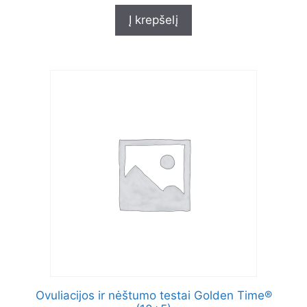
u
t
Į krepšelį
o
f
5
Ovuliacijos ir nėštumo testai Golden Time®