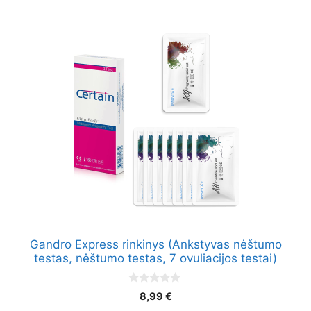
Gandro Express rinkinys (Ankstyvas nėštumo
testas, nėštumo testas, 7 ovuliacijos testai)
0
8,99
€
o