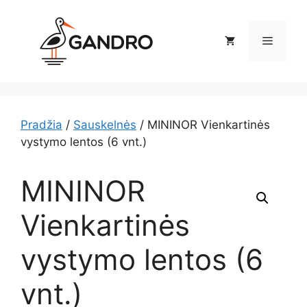
Pereiti
prie
Meniu
turinio
Pradžia
/
Sauskelnės
/ MININOR Vienkartinės
vystymo lentos (6 vnt.)
MININOR
Vienkartinės
vystymo lentos (6
vnt.)