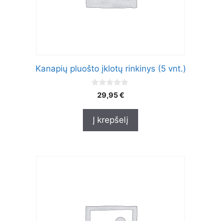
Kanapių pluošto įklotų rinkinys (5 vnt.)
0
29,95
€
o
u
t
Į krepšelį
o
f
5
This
product
has
multiple
variants.