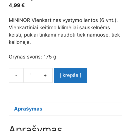
4,99
€
MININOR Vienkartinės vystymo lentos (6 vnt.).
Vienkartiniai keitimo kilimėliai sauskelnėms
keisti, pukiai tinkami naudoti tiek namuose, tiek
kelionėje.
Grynas svoris: 175 g
-
+
Į krepšelį
produkto
kiekis:
MININOR
Vienkartinės
vystymo
Aprašymas
lentos
(6
Aprašymas
vnt.)