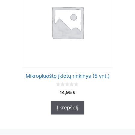
Mikropluošto įklotų rinkinys (5 vnt.)
0
14,95
€
o
u
t
Į krepšelį
o
f
5