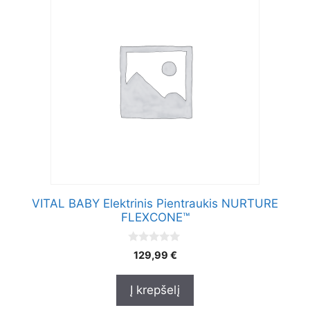
VITAL BABY Elektrinis Pientraukis NURTURE
FLEXCONE™
0
129,99
€
o
u
t
Į krepšelį
o
f
5