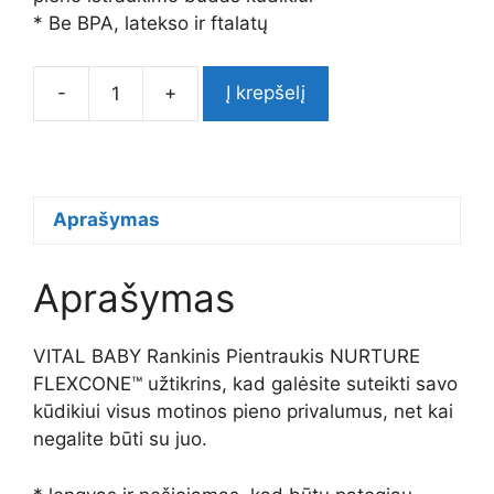
* Be BPA, latekso ir ftalatų
-
+
Į krepšelį
produkto
kiekis:
VITAL
BABY
Rankinis
Aprašymas
Pientraukis
NURTURE
Aprašymas
FLEXCONE™
VITAL BABY Rankinis Pientraukis NURTURE
FLEXCONE™ užtikrins, kad galėsite suteikti savo
kūdikiui visus motinos pieno privalumus, net kai
negalite būti su juo.