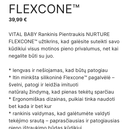
FLEXCONE™
39,99
€
VITAL BABY Rankinis Pientraukis NURTURE
FLEXCONE™ užtikrins, kad galėsite suteikti savo
kūdikiui visus motinos pieno privalumus, net kai
negalite būti su juo.
* lengvas ir nešiojamas, kad būtų patogiau
*
Itin minkšta silikoninė Flexcone™ pagalvėlė –
švelni, patogi ir leidžia imituoti
natūralų žindymą, kad pienas tekėtų sparčiau
* Ergonomiškas dizainas, puikiai tinka naudoti
bet kada ir bet kur
* rankinis valdymas, kad galėtumėte valdyti
tekėjimo srautą – paprasčiausias ir patogiausias
pieno ištraukimo būdas kūdikiui