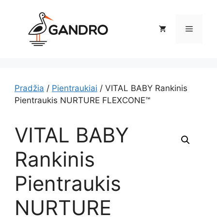
Pereiti
prie
Meniu
turinio
Pradžia
/
Pientraukiai
/ VITAL BABY Rankinis
Pientraukis NURTURE FLEXCONE™
VITAL BABY
Rankinis
Pientraukis
NURTURE