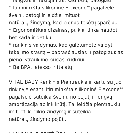
* lengvas ir nešiojamas, kad būtų patogiau
*
Itin minkšta silikoninė Flexcone™ pagalvėlė –
švelni, patogi ir leidžia imituoti
natūralų žindymą, kad pienas tekėtų sparčiau
* Ergonomiškas dizainas, puikiai tinka naudoti
bet kada ir bet kur
* rankinis valdymas, kad galėtumėte valdyti
tekėjimo srautą – paprasčiausias ir patogiausias
pieno ištraukimo būdas kūdikiui
* Be BPA, latekso ir ftalatų
VITAL BABY Rankinis Pientraukis ir kartu su juo
rinkinyje esanti itin minkšta silikoninė Flexcone™
pagalvėlė suteikia švelnumo pojūtį ir lengvą
amortizaciją aplink krūtį. Tai leidžia pientraukiui
imituoti kūdikio žindymą ir suteikia
natūralų žindymo pojūtį.