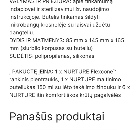
VALYMAS IR PRIEŽIŪRA: apie tinkamumą
indaplovei ir sterilizavimui žr. naudojimo
instrukcijoje. Butelis tinkamas šildyti
mikrobangų krosnelėje su laisvai uždėtu
dangteliu.
DYDIS IR MATMENYS: 85 mm x 145 mm x 165
mm (siurblio korpusas su buteliu)
SUDĖTIS: polipropilenas, silikonas
Į PAKUOTĘ ĮEINA: 1 x NURTURE Flexcone™
rankinis pientraukis, 1 x NURTURE maitinimo
buteliukas 150 ml su lėto tekėjimo žinduku ir 6 x
NURTURE itin komfortiškos krūtų pagalvėlės
Panašūs produktai