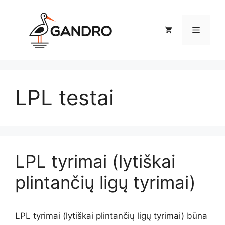
Pereiti
prie
Meniu
turinio
LPL testai
LPL tyrimai (lytiškai
plintančių ligų tyrimai)
LPL tyrimai (lytiškai plintančių ligų tyrimai) būna