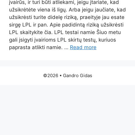
įvairūs, ir turi būti atliekami, jeigu įtariate, kad
užsikrėtėte viena iš ligų. Arba jeigu jaučiate, kad
užsikrėsti turite didelę riziką, praeityje jau esate
sirgę LPL ir pan. Apie padidintą riziką užsikrėsti
LPL skaitykite čia. LPL testai namie Šiuo metu
gali įsigyti įvairioms LPL skirtų testų, kuriuos
paprasta atlikti namie. …
Read more
©2026 • Gandro Gidas