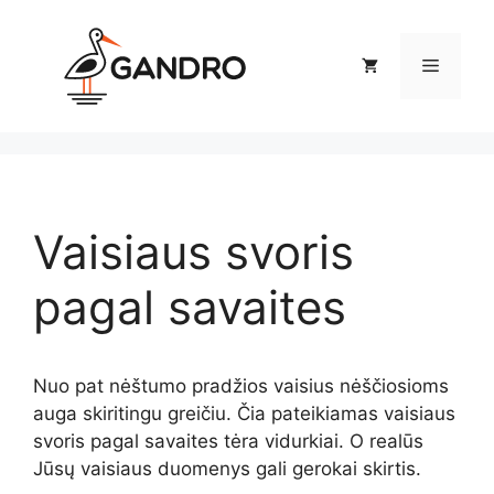
Pereiti
prie
Meniu
turinio
Vaisiaus svoris
pagal savaites
Nuo pat nėštumo pradžios vaisius nėščiosioms
auga skiritingu greičiu. Čia pateikiamas vaisiaus
svoris pagal savaites tėra vidurkiai. O realūs
Jūsų vaisiaus duomenys gali gerokai skirtis.