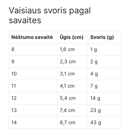
Vaisiaus svoris pagal
savaites
Nėštumo savaitė
Ūgis (cm)
Svoris (g)
8
1,6 cm
1 g
9
2,3 cm
2 g
10
3,1 cm
4 g
11
4,1 cm
7 g
12
5,4 cm
14 g
13
7,4 cm
23 g
14
8,7 cm
43 g