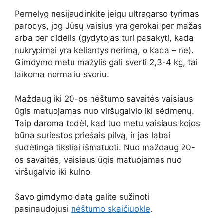
Pernelyg nesijaudinkite jeigu ultragarso tyrimas
parodys, jog Jūsų vaisius yra gerokai per mažas
arba per didelis (gydytojas turi pasakyti, kada
nukrypimai yra keliantys nerimą, o kada – ne).
Gimdymo metu mažylis gali sverti 2,3-4 kg, tai
laikoma normaliu svoriu.
Maždaug iki 20-os nėštumo savaitės vaisiaus
ūgis matuojamas nuo viršugalvio iki sėdmenų.
Taip daroma todėl, kad tuo metu vaisiaus kojos
būna suriestos priešais pilvą, ir jas labai
sudėtinga tiksliai išmatuoti. Nuo maždaug 20-
os savaitės, vaisiaus ūgis matuojamas nuo
viršugalvio iki kulno.
Savo gimdymo datą galite sužinoti
pasinaudojusi
nėštumo skaičiuokle
.