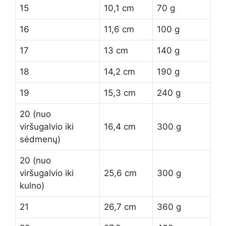
15
10,1 cm
70 g
16
11,6 cm
100 g
17
13 cm
140 g
18
14,2 cm
190 g
19
15,3 cm
240 g
20 (nuo
viršugalvio iki
16,4 cm
300 g
sėdmenų)
20 (nuo
viršugalvio iki
25,6 cm
300 g
kulno)
21
26,7 cm
360 g