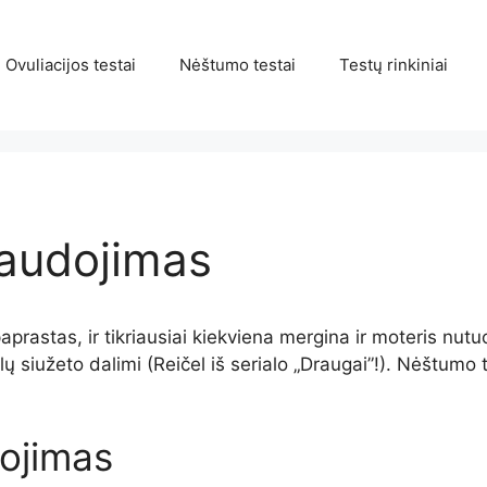
Ovuliacijos testai
Nėštumo testai
Testų rinkiniai
audojimas
rastas, ir tikriausiai kiekviena mergina ir moteris nutuo
lų siužeto dalimi (Reičel iš serialo „Draugai”!). Nėštumo
ojimas