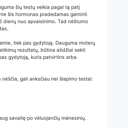
guma šių testų veikia pagal tą patį
izme šis hormonas pradedamas gaminti
 po 6 dienų nuo apvaisinimo. Tad nėštumo
tas.
k namie, tiek pas gydytoją. Dauguma moterų
ikimų rezultatų, būtina atidžiai sekti
pas gydytoją, kuris patvirtins arba
s nėščia, gali anksčiau nei šlapimo testai:
daug savaitę po vėluojančių mėnesinių.