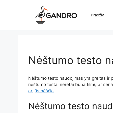
Pereiti
prie
Pradžia
turinio
Nėštumo testo n
Nėštumo testo naudojimas yra greitas ir pap
nėštumo testai neretai būna filmų ar seria
ar jūs nėščia
.
Nėštumo testo naud