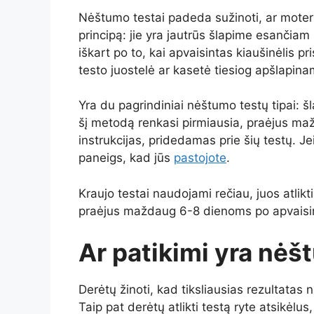
Nėštumo testai padeda sužinoti, ar moteris
principą: jie yra jautrūs šlapime esan
iškart po to, kai apvaisintas kiaušinėlis 
testo juostelė ar kasetė tiesiog apšlapina
Yra du pagrindiniai nėštumo testų tipai: š
šį metodą renkasi pirmiausia, praėjus mažd
instrukcijas, pridedamas prie šių testų. Je
paneigs, kad jūs
pastojote
.
Kraujo testai naudojami rečiau, juos atlikt
praėjus maždaug 6-8 dienoms po apvaisi
Ar patikimi yra nėš
Derėtų žinoti, kad tiksliausias rezultata
Taip pat derėtų atlikti testą ryte atsikėlu