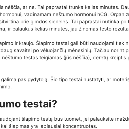
 nėščia, ar ne. Tai paprastai trunka kelias minutes. Dau
čiam hormonui, vadinamam nėštumo hormonui hCG. Organ
prisitvirtina prie gimdos sienelės. Tai paprastai nutinka
ma, ir palaukus kelias minutes, jau žinomas testo rezulta
lapimo ir kraujo. Šlapimo testai gali būti naudojami tie
aug savaitei po vėluojančių mėnesinių. Tačiau norint pat
i nėštumo testas teigiamas (jūs nėščia), derėtų kreiptis 
i galima pas gydytoją. Šio tipo testai nustatyti, ar moteri
nimo.
tumo testai?
s naudojant šlapimo testą bus tuomet, jei palauksite maž
s, kai šlapimas yra labiausiai koncentruotas.