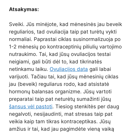
Atsakymas:
Sveiki. Jūs minėjote, kad mėnesinės jau beveik
reguliarios, tad ovuliacija taip pat turėtų vykti
normaliai. Paprastai ciklas susinormalizuoja po
1-2 mėnesių po kontraceptinių piliulių vartojimo
nutraukimo. Tai, kad jūsų ovuliacijos testai
neigiami, gali būti dėl to, kad tikrinatės
netinkamu laiku.
Ovuliacijos data
gali labai
varijuoti. Tačiau tai, kad jūsų mėnesinių ciklas
jau (beveik) reguliarus rodo, kad atsistatė
hormonų balansas organizme. Jūsų vartoti
preparatai taip pat neturėtų sumažinti jūsų
šansus vėl pastoti
. Tiesiog stenkitės per daug
negalvoti, nesijaudinti, mat stresas taip pat
veikia kaip tam tikras kontraceptikas. Jūsų
amžius ir tai, kad jau pagimdėte vieną vaiką