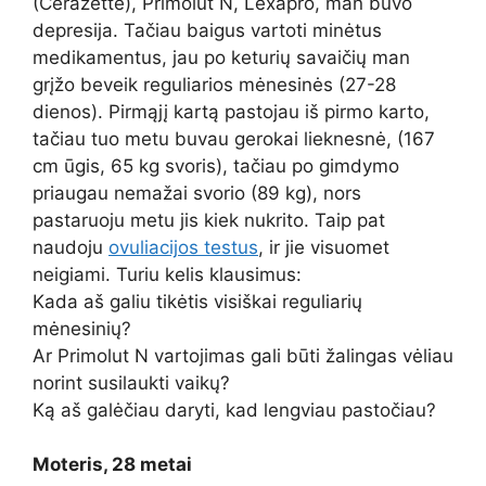
(Cerazette), Primolut N, Lexapro, man buvo
depresija. Tačiau baigus vartoti minėtus
medikamentus, jau po keturių savaičių man
grįžo beveik reguliarios mėnesinės (27-28
dienos). Pirmąjį kartą pastojau iš pirmo karto,
tačiau tuo metu buvau gerokai lieknesnė, (167
cm ūgis, 65 kg svoris), tačiau po gimdymo
priaugau nemažai svorio (89 kg), nors
pastaruoju metu jis kiek nukrito. Taip pat
naudoju
ovuliacijos testus
, ir jie visuomet
neigiami. Turiu kelis klausimus:
Kada aš galiu tikėtis visiškai reguliarių
mėnesinių?
Ar Primolut N vartojimas gali būti žalingas vėliau
norint susilaukti vaikų?
Ką aš galėčiau daryti, kad lengviau pastočiau?
Moteris, 28 metai