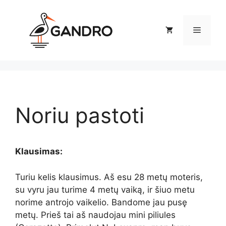
Pereiti
prie
Meniu
turinio
Noriu pastoti
Klausimas:
Turiu kelis klausimus. Aš esu 28 metų moteris,
su vyru jau turime 4 metų vaiką, ir šiuo metu
norime antrojo vaikelio. Bandome jau pusę
metų. Prieš tai aš naudojau mini piliules