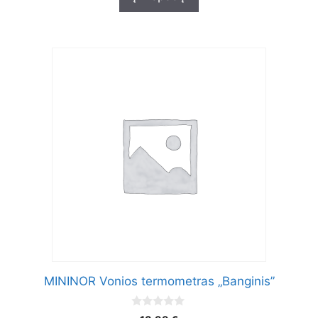
f
5
MININOR Vonios termometras „Banginis”
0