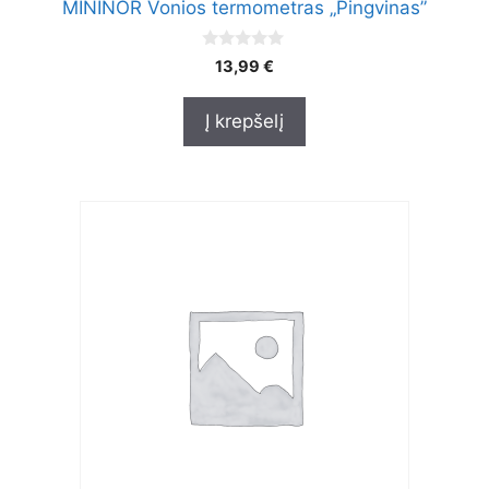
MININOR Vonios termometras „Pingvinas”
0
13,99
€
o
u
t
Į krepšelį
o
f
5