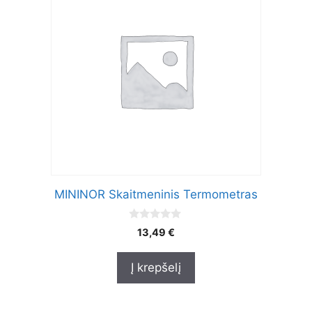
MININOR Skaitmeninis Termometras
0
13,49
€
o
u
t
Į krepšelį
o
f
5