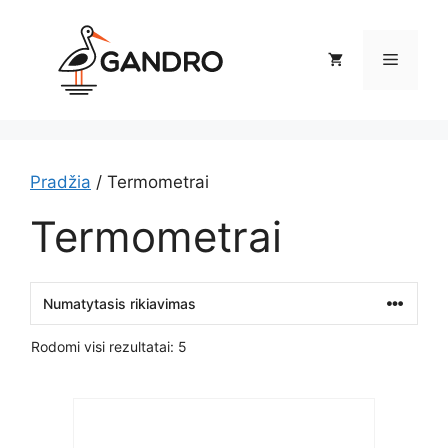
Pereiti
prie
Meniu
turinio
Pradžia
/ Termometrai
Termometrai
Rodomi visi rezultatai: 5