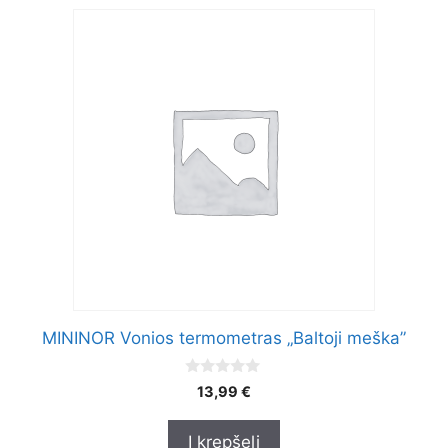
MININOR Vonios termometras „Baltoji meška”
0
13,99
€
o
u
t
Į krepšelį
o